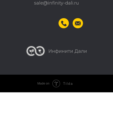
sale@infinity-dali.ru
Инфинити Дали
© 2025 «Инфинити Дали»
Tilda
Made on