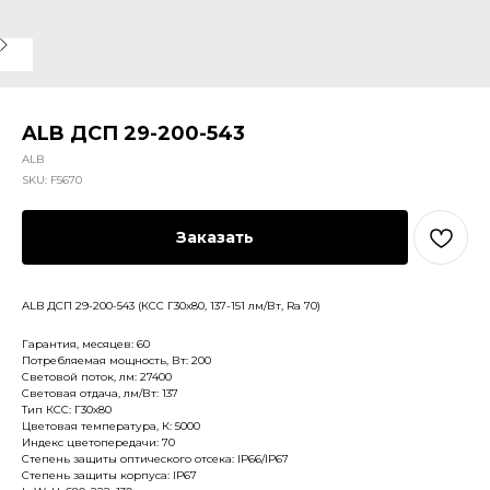
ALB ДСП 29-200-543
ALB
SKU:
F5670
Заказать
ALB ДСП 29-200-543 (КСС Г30х80, 137-151 лм/Вт, Ra 70)
Гарантия, месяцев: 60
Потребляемая мощность, Вт: 200
Световой поток, лм: 27400
Световая отдача, лм/Вт: 137
Тип КСС: Г30х80
Цветовая температура, К: 5000
Индекс цветопередачи: 70
Степень защиты оптического отсека: IP66/IP67
Степень защиты корпуса: IP67