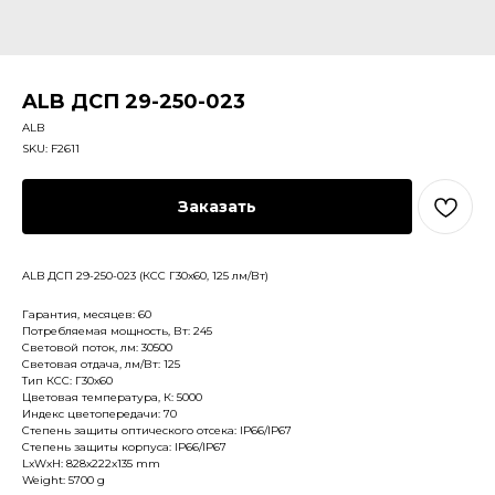
ALB ДСП 29-250-023
ALB
SKU:
F2611
Заказать
ALB ДСП 29-250-023 (КСС Г30х60, 125 лм/Вт)
Гарантия, месяцев: 60
Потребляемая мощность, Вт: 245
Световой поток, лм: 30500
Световая отдача, лм/Вт: 125
Тип КСС: Г30х60
Цветовая температура, К: 5000
Индекс цветопередачи: 70
Степень защиты оптического отсека: IP66/IP67
Степень защиты корпуса: IP66/IP67
LxWxH: 828x222x135 mm
Weight: 5700 g