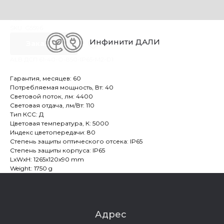
ALB ДСП 61-40-O-850-IP65-M2-D1
ALB
SKU:
G5596
Инфинити ДАЛИ
Заказать
ALB ДСП 61-40-O-850-IP65-M2-D1
Гарантия, месяцев: 60
Потребляемая мощность, Вт: 40
Световой поток, лм: 4400
Световая отдача, лм/Вт: 110
Тип КСС: Д
Цветовая температура, К: 5000
Индекс цветопередачи: 80
Степень защиты оптического отсека: IP65
Степень защиты корпуса: IP65
LxWxH: 1265x120x90 mm
Weight: 1750 g
Адрес