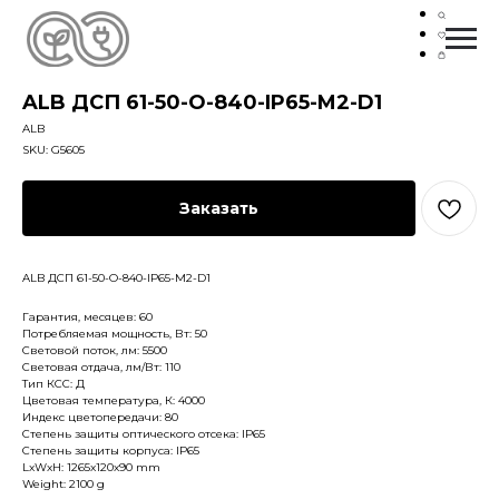
ALB ДСП 61-50-O-840-IP65-M2-D1
ALB
SKU:
G5605
Заказать
ALB ДСП 61-50-O-840-IP65-M2-D1
Гарантия, месяцев: 60
Потребляемая мощность, Вт: 50
Световой поток, лм: 5500
Световая отдача, лм/Вт: 110
Тип КСС: Д
Цветовая температура, К: 4000
Индекс цветопередачи: 80
Степень защиты оптического отсека: IP65
Степень защиты корпуса: IP65
LxWxH: 1265x120x90 mm
Weight: 2100 g