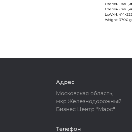
Степень защит
Степень защит
LxWxH: 414x22
Weight: 3700 g
Адрес
Московская область,
мкр.Железнодорожный
Бизнес Центр "Марс"
Телефон