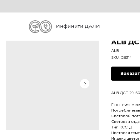
Инфинити ДАЛИ
ALB ДС
ALB
SKU:
G6314
Заказа
ALB ДСП 29-60-
Гарантия, мес
Потребляемая
Световой пото
Световая отдач
Тип КСС: Д
Цветовая темп
Индекс цвето