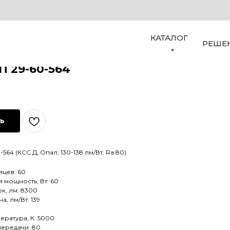
КАТАЛОГ
РЕШЕ
П 29-60-564
ть
564 (КСС Д, Опал, 130-138 лм/Вт, Ra 80)
яцев: 60
 мощность, Вт: 60
к, лм: 8300
а, лм/Вт: 139
ература, К: 5000
передачи: 80