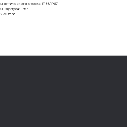
ы оптического отсека: IP66/IP67
ы корпуса: IP67
2x135 mm