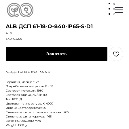
ALB ДСП 61-18-O-840-IP65-S-D1
ALB
SKU:
G2207
Заказать
ALB ДСП 61-18-O-840-IP65-S-D1
Гарантия, месяцев: 24
Потребляемая мощность, Вт: 18
Световой поток, лм: 1980
Световая отдача, лм/Вт: 110
Тип КСС: Д
Цветовая температура, К: 4000
Индекс цветопередачи: 80
Степень защиты оптического отсека: IP65
Степень защиты корпуса: IP65
LxWxH: 670x165x110 mm
Weight: 1300 g