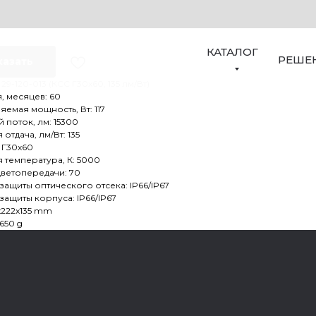
ДСП 29-120-013
КАТАЛОГ
РЕШЕ
казать
29-120-013 (КСС Г30х60, 135 лм/Вт)
, месяцев: 60
емая мощность, Вт: 117
 поток, лм: 15300
 отдача, лм/Вт: 135
 Г30х60
 температура, К: 5000
цветопередачи: 70
защиты оптического отсека: IP66/IP67
защиты корпуса: IP66/IP67
x222x135 mm
3650 g