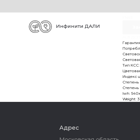
ALB 
ALB
F1493
Инфинити ДАЛИ
За
ALB ДСП 
Гарантия
Потребля
Световой
Световая
Тип КСС:
Цветовая
Индекс 
Степень 
Степень 
lwh: 540
Weight: 
Адрес
Московская область,