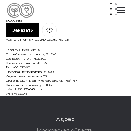
ALB AERO PROM 5M-DC-240-G30X80-750-
DR1
ALB
SKU:
G5485
Заказать
ALB Aero Prom 5M-DC-240-G30x80-750-DR1
Гарантия, месяцев: 60
Потребляемая мощность, Вт: 240
Световой поток, лм: 32900
Световая отдача, лм/Вт: 137
Тип КСС: Г30х80
Цветовая температура, К: 5000
Индекс цветопередачи: 70
Степень защиты оптического отсека: IP66/IP67
Степень защиты корпуса: IP67
LxWxH: 753x230x145 mm
Weight: 5300 g
Адрес
Московская область,