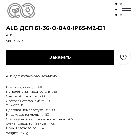
ALB ДСП 61-36-O-840-IP65-M2-D1
ALB
SKU:
G5593
Заказать
ALB ДСП 61-36-O-840-IP65-M2-D1
Гарантия, месяцев: 60
Потребляемая мощность, Вт: 36
Световой поток, лм: 3960
Световая отдача, лм/Вт: 110
Тип КСС: Д
Цветовая температура, К: 4000
Индекс цветопередачи: 80
Степень защиты оптического отсека: IP65
Степень защиты корпуса: IP65
LxWxH: 1265x120x90 mm
Weight: 1750 g