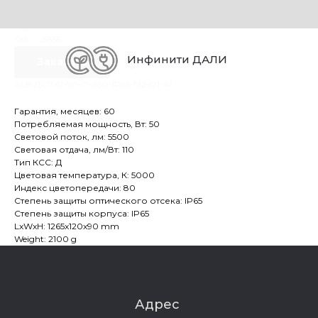
ALB ДСП 61-50-O-850-IP65-M2-D1-A1
ALB
SKU:
G5855
Инфинити ДАЛИ
Заказать
ALB ДСП 61-50-O-850-IP65-M2-D1-A1
Гарантия, месяцев: 60
Потребляемая мощность, Вт: 50
Световой поток, лм: 5500
Световая отдача, лм/Вт: 110
Тип КСС: Д
Цветовая температура, К: 5000
Индекс цветопередачи: 80
Степень защиты оптического отсека: IP65
Степень защиты корпуса: IP65
LxWxH: 1265x120x90 mm
Weight: 2100 g
Адрес