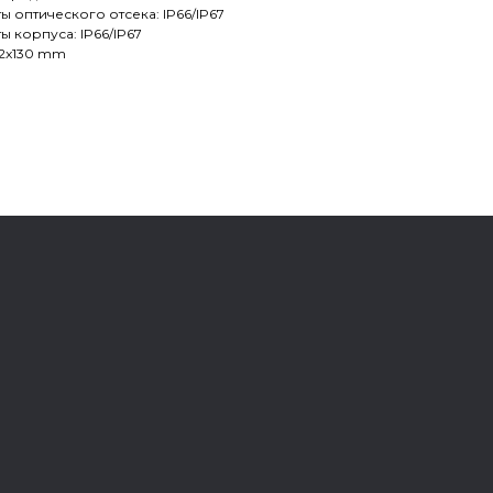
ы оптического отсека: IP66/IP67
ы корпуса: IP66/IP67
22x130 mm