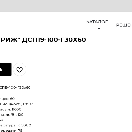
КАТАЛОГ
РЕШЕ
ТРИЖ" ДСП19-100-Г30Х60
ть
СП19-100-Г30х60
яцев: 60
мощность, Вт: 97
к, лм: 11600
а, лм/Вт: 120
60
ература, К: 5000
ередачи: 75