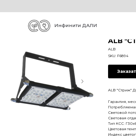
Инфинити ДАЛИ
ALB "С
ALB
SKU:
F6894
Заказа
ALB "Стриж" Д
Гарантия, мес
Потребляемая 
Световой пото
Световая отдач
Тип КСС: Г30х
Цветовая темп
Индекс цветоп