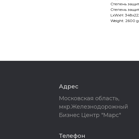
Степень защит
Степень защит
LxWxH: 348x2
Weight: 2600 g
Адрес
Московская область,
мкр.Железнодорожный
Бизнес Центр "Марс"
Телефон