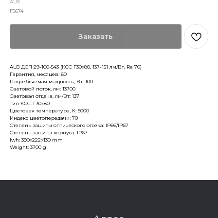
ALB
F5674
Заказать
ALB ДСП 29-100-543 (КСС Г30х80, 137-151 лм/Вт, Ra 70)
Гарантия, месяцев: 60
Потребляемая мощность, Вт: 100
Световой поток, лм: 13700
Световая отдача, лм/Вт: 137
Тип КСС: Г30х80
Цветовая температура, К: 5000
Индекс цветопередачи: 70
Степень защиты оптического отсека: IP66/IP67
Степень защиты корпуса: IP67
lwh: 390x222x130 mm
Weight: 3700 g