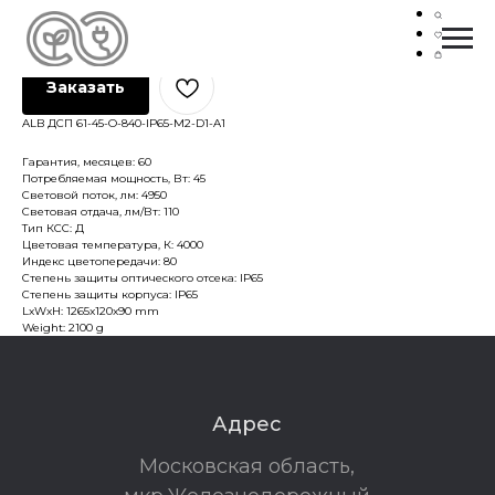
ALB ДСП 61-45-O-840-IP65-M2-D1-A1
ALB
SKU:
G5852
Заказать
ALB ДСП 61-45-O-840-IP65-M2-D1-A1
Гарантия, месяцев: 60
Потребляемая мощность, Вт: 45
Световой поток, лм: 4950
Световая отдача, лм/Вт: 110
Тип КСС: Д
Цветовая температура, К: 4000
Индекс цветопередачи: 80
Степень защиты оптического отсека: IP65
Степень защиты корпуса: IP65
LxWxH: 1265x120x90 mm
Weight: 2100 g
Адрес
Московская область,