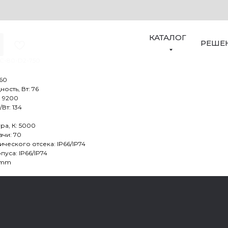
PROM 2M-AC-80-D2-750
КАТАЛОГ
РЕШЕ
AC-80-D2-750
 60
сть, Вт: 76
: 9200
Вт: 134
ра, К: 5000
чи: 70
ческого отсека: IP66/IP74
уса: IP66/IP74
5 mm