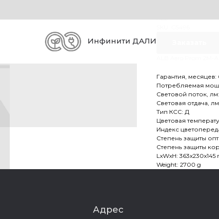
ALB AERO 
ALB
SKU:
G5496
Инфинити ДАЛИ
Заказать
ALB Aero Prom 2M-
Гарантия, месяцев:
Потребляемая мощно
Световой поток, лм
Световая отдача, лм/
Тип КСС: Д
Цветовая температу
Индекс цветопереда
Степень защиты опти
Степень защиты корп
LxWxH: 363x230x14
Weight: 2700 g
Адрес