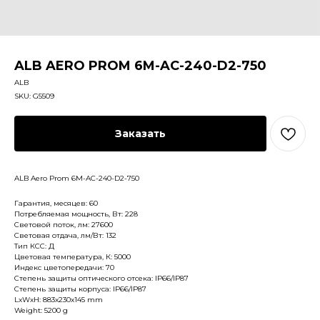
ALB AERO PROM 6M-AC-240-D2-750
ALB
SKU:
G5509
Заказать
ALB Aero Prom 6M-AC-240-D2-750
Гарантия, месяцев: 60
Потребляемая мощность, Вт: 228
Световой поток, лм: 27600
Световая отдача, лм/Вт: 132
Тип КСС: Д
Цветовая температура, К: 5000
Индекс цветопередачи: 70
Степень защиты оптического отсека: IP66/IP87
Степень защиты корпуса: IP66/IP87
LxWxH: 883x230x145 mm
Weight: 5200 g