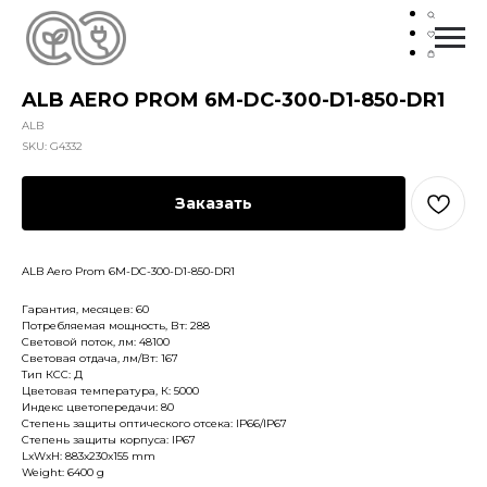
ALB AERO PROM 6M-DC-300-D1-850-DR1
ALB
SKU:
G4332
Заказать
ALB Aero Prom 6M-DC-300-D1-850-DR1
Гарантия, месяцев: 60
Потребляемая мощность, Вт: 288
Световой поток, лм: 48100
Световая отдача, лм/Вт: 167
Тип КСС: Д
Цветовая температура, К: 5000
Индекс цветопередачи: 80
Степень защиты оптического отсека: IP66/IP67
Степень защиты корпуса: IP67
LxWxH: 883x230x155 mm
Weight: 6400 g