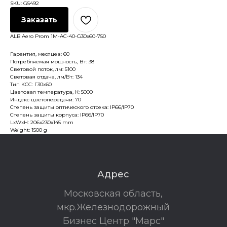
SKU:
G5492
Заказать
ALB Aero Prom 1M-AC-40-G30x60-750
Гарантия, месяцев: 60
Потребляемая мощность, Вт: 38
Световой поток, лм: 5100
Световая отдача, лм/Вт: 134
Тип КСС: Г30х60
Цветовая температура, К: 5000
Индекс цветопередачи: 70
Степень защиты оптического отсека: IP66/IP70
Степень защиты корпуса: IP66/IP70
LxWxH: 206x230x145 mm
Weight: 1500 g
Адрес
Московская область,
мкр.Железнодорожный
Бизнес Центр "Марс"