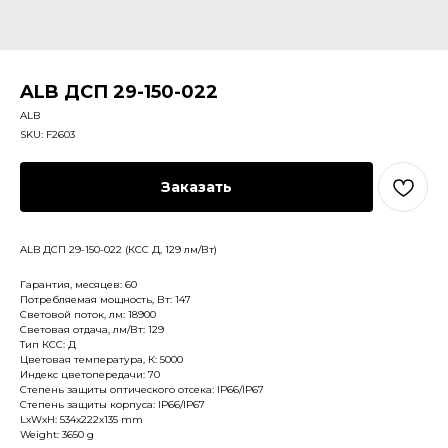
ALB ДСП 29-150-022
ALB
SKU:
F2603
Заказать
ALB ДСП 29-150-022 (КСС Д, 129 лм/Вт)
Гарантия, месяцев: 60
Потребляемая мощность, Вт: 147
Световой поток, лм: 18900
Световая отдача, лм/Вт: 129
Тип КСС: Д
Цветовая температура, К: 5000
Индекс цветопередачи: 70
Степень защиты оптического отсека: IP66/IP67
Степень защиты корпуса: IP66/IP67
LxWxH: 534x222x135 mm
Weight: 3650 g