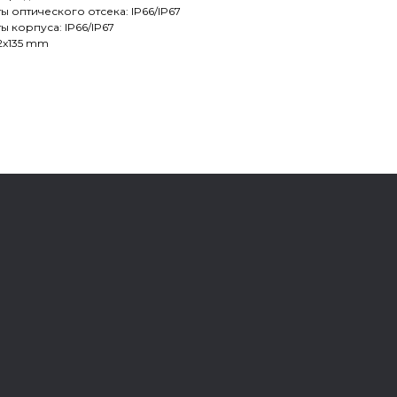
ы оптического отсека: IP66/IP67
ы корпуса: IP66/IP67
2x135 mm