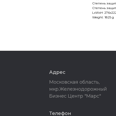
Степень защит
Степень защит
LxWxH: 276x22
Weight: 1825 g
Адрес
Московская область,
мкр.Железнодорожный
Бизнес Центр "Марс"
Телефон