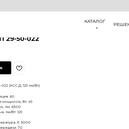
КАТАЛОГ
РЕШЕ
П 29-50-022
ть
022 (КСС Д, 129 лм/Вт)
яцев: 60
мощность, Вт: 49
к, лм: 6300
а, лм/Вт: 129
ература, К: 5000
передачи: 70