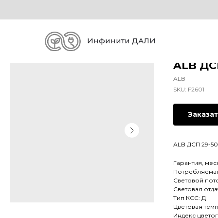
Инфинити ДАЛИ
ALB ДС
ALB
SKU:
F2601
Заказа
ALB ДСП 29-50-
Гарантия, мес
Потребляемая 
Световой пото
Световая отдач
Тип КСС: Д
Цветовая темп
Индекс цвето