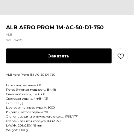
ALB AERO PROM 1M-AC-50-D1-750
ALB
SKU:
G4333
Заказать
ALB Aero Prom 1M-AC-50-D1-750
Гарантия, месяцев: 60
Потребляемая мощность, Вт: 48
Световой поток, лм: 6300
Световая отдача, лм/Вт: 131
Тип КСС: Д
Цветовая температура, К: 5000
Индекс цветопередачи: 70
Степень защиты оптического отсека: IP66/IP71
Степень защиты корпуса: IP66/IP71
LxWxH: 206x230x145 mm
Weight: 1500 g