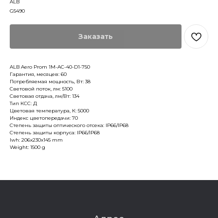
ALB
G5490
Заказать
ALB Aero Prom 1M-AC-40-D1-750
Гарантия, месяцев: 60
Потребляемая мощность, Вт: 38
Световой поток, лм: 5100
Световая отдача, лм/Вт: 134
Тип КСС: Д
Цветовая температура, К: 5000
Индекс цветопередачи: 70
Степень защиты оптического отсека: IP66/IP68
Степень защиты корпуса: IP66/IP68
lwh: 206x230x145 mm
Weight: 1500 g