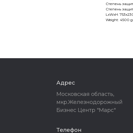
Степень защит
Степень защит
LxWxH: 753x2
Weight: 4500 g
Адрес
Московская область,
мкр.Железнодорожный
Бизнес Центр "Марс"
Телефон