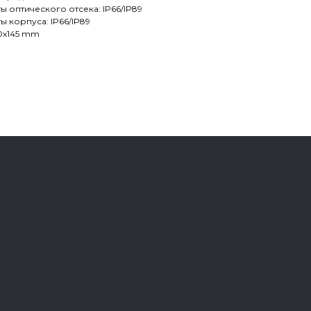
ы оптического отсека: IP66/IP89
ы корпуса: IP66/IP89
30x145 mm