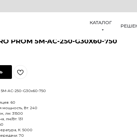
КАТАЛОГ
РЕШЕ
RO PROM 5M-AC-250-G30X60-750
ть
m 5M-AC-250-G30x60-750
яцев: 60
 мощность, Вт: 240
к, лм: 31500
а, лм/Вт: 131
60
ература, К: 5000
передачи: 70