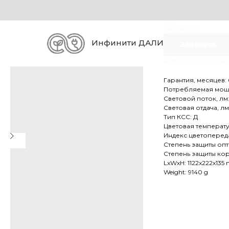
ALB ДСП 2
ALB
SKU:
F4303
Инфинити ДАЛИ
Заказать
ALB ДСП 29-300-562 (
Гарантия, месяцев:
Потребляемая мощно
Световой поток, лм
Световая отдача, лм/
Тип КСС: Д
Цветовая температу
Индекс цветоперед
Степень защиты опти
Степень защиты кор
LxWxH: 1122x222x135
Weight: 9140 g