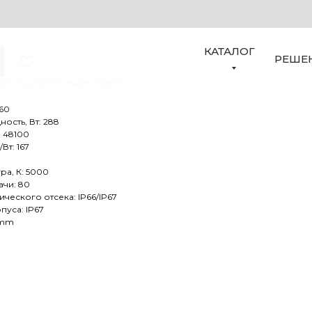
9-300-562
КАТАЛОГ
РЕШЕ
КСС Д, 167-173 лм/Вт, Ra 80)
 60
сть, Вт: 288
: 48100
Вт: 167
ра, К: 5000
ачи: 80
ческого отсека: IP66/IP67
пуса: IP67
 mm