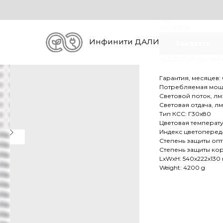
ALB ДСП 2
ALB
SKU:
F5529
Инфинити ДАЛИ
Заказать
ALB ДСП 29-160-543 (
Гарантия, месяцев:
Потребляемая мощно
Световой поток, лм:
Световая отдача, лм/
Тип КСС: Г30х80
Цветовая температу
Индекс цветопереда
Степень защиты опти
Степень защиты кор
LxWxH: 540x222x13
Weight: 4200 g