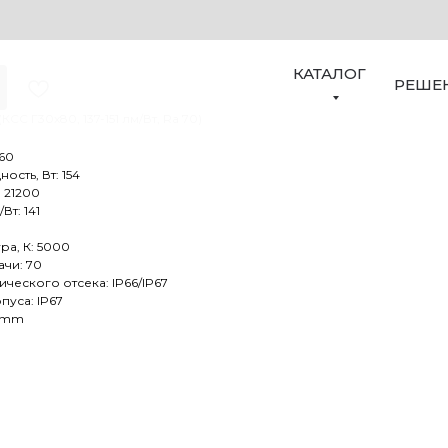
9-160-543
КАТАЛОГ
РЕШЕ
КСС Г30х80, 137-151 лм/Вт, Ra 70)
 60
сть, Вт: 154
 21200
Вт: 141
ра, К: 5000
чи: 70
ческого отсека: IP66/IP67
пуса: IP67
0 mm