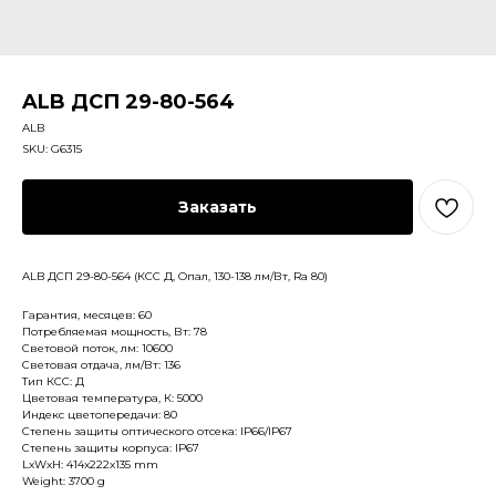
ALB ДСП 29-80-564
ALB
SKU:
G6315
Заказать
ALB ДСП 29-80-564 (КСС Д, Опал, 130-138 лм/Вт, Ra 80)
Гарантия, месяцев: 60
Потребляемая мощность, Вт: 78
Световой поток, лм: 10600
Световая отдача, лм/Вт: 136
Тип КСС: Д
Цветовая температура, К: 5000
Индекс цветопередачи: 80
Степень защиты оптического отсека: IP66/IP67
Степень защиты корпуса: IP67
LxWxH: 414x222x135 mm
Weight: 3700 g