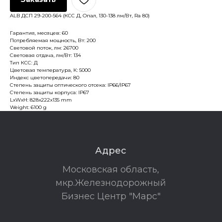
ALB ДСП 29-200-564 (КСС Д, Опал, 130-138 лм/Вт, Ra 80)
Гарантия, месяцев: 60
Потребляемая мощность, Вт: 200
Световой поток, лм: 26700
Световая отдача, лм/Вт: 134
Тип КСС: Д
Цветовая температура, К: 5000
Индекс цветопередачи: 80
Степень защиты оптического отсека: IP66/IP67
Степень защиты корпуса: IP67
LxWxH: 828x222x135 mm
Weight: 6100 g
Адрес
Московская область,
мкр.Железнодорожный
Бизнес Центр "Марс"