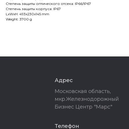
Степень защиты оптического отсека: IP66/IP67
Степень защиты корпуса: IP67
LxWxH: 493x230x145 mm
Weight: 3700 g
Адрес
Московская область,
мкр.Железнодорожный
Бизнес Центр "Марс"
Телефон