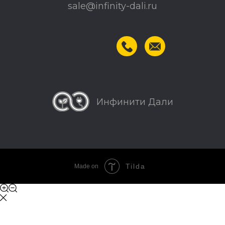
sale@infinity-dali.ru
Инфинити Дали
© 2025 «Инфинити Дали»
Tilda
Made on