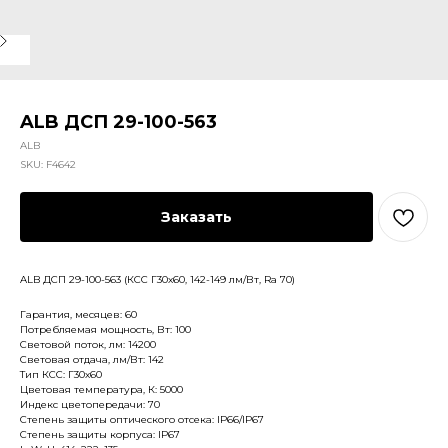
ALB ДСП 29-100-563
ALB
SKU:
F4642
Заказать
ALB ДСП 29-100-563 (КСС Г30х60, 142-149 лм/Вт, Ra 70)
Гарантия, месяцев: 60
Потребляемая мощность, Вт: 100
Световой поток, лм: 14200
Световая отдача, лм/Вт: 142
Тип КСС: Г30х60
Цветовая температура, К: 5000
Индекс цветопередачи: 70
Степень защиты оптического отсека: IP66/IP67
Степень защиты корпуса: IP67