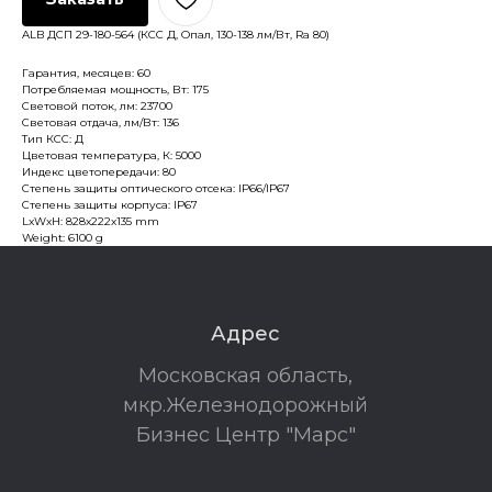
ALB ДСП 29-180-564 (КСС Д, Опал, 130-138 лм/Вт, Ra 80)
Гарантия, месяцев: 60
Потребляемая мощность, Вт: 175
Световой поток, лм: 23700
Световая отдача, лм/Вт: 136
Тип КСС: Д
Цветовая температура, К: 5000
Индекс цветопередачи: 80
Степень защиты оптического отсека: IP66/IP67
Степень защиты корпуса: IP67
LxWxH: 828x222x135 mm
Weight: 6100 g
Адрес
Московская область,
мкр.Железнодорожный
Бизнес Центр "Марс"