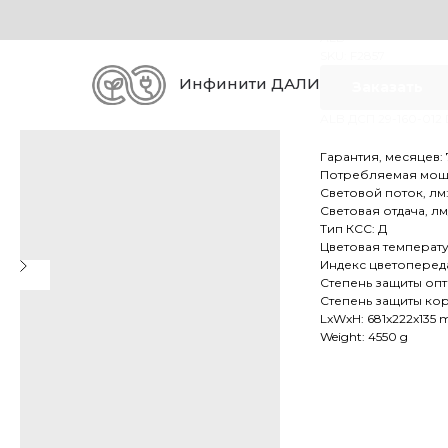
ALB ДСП 2
ALB
SKU:
F2857
Инфинити ДАЛИ
Заказать
ALB ДСП 29-160-012 D
Гарантия, месяцев: 
Потребляемая мощно
Световой поток, лм
Световая отдача, лм/
Тип КСС: Д
Цветовая температу
Индекс цветопереда
Степень защиты опти
Степень защиты корп
LxWxH: 681x222x135
Weight: 4550 g