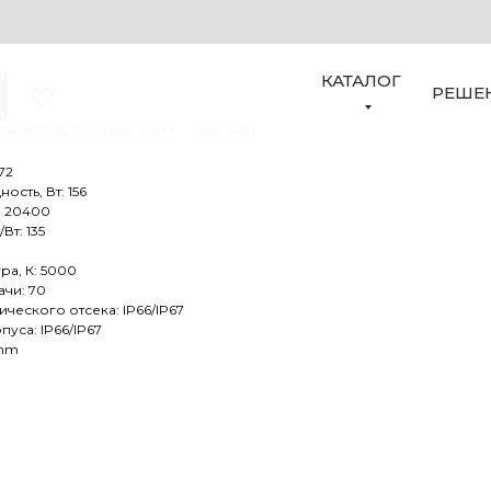
9-160-012 D4
КАТАЛОГ
РЕШЕ
4 (КСС Д, 135 лм/Вт, 6 лет, с защ. 4кВ)
72
сть, Вт: 156
: 20400
Вт: 135
ра, К: 5000
чи: 70
ческого отсека: IP66/IP67
уса: IP66/IP67
 mm