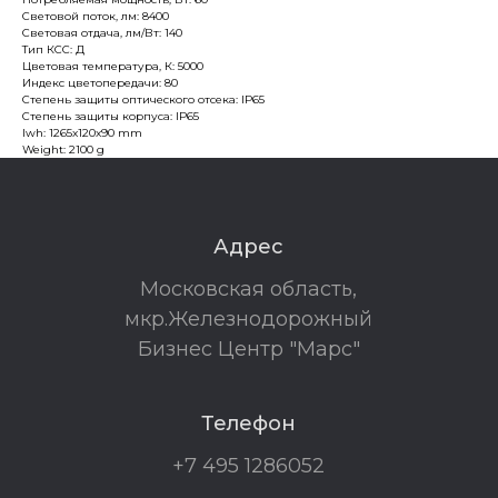
Световой поток, лм: 8400
Световая отдача, лм/Вт: 140
Тип КСС: Д
Цветовая температура, К: 5000
Индекс цветопередачи: 80
Степень защиты оптического отсека: IP65
Степень защиты корпуса: IP65
lwh: 1265x120x90 mm
Weight: 2100 g
Адрес
Московская область,
мкр.Железнодорожный
Бизнес Центр "Марс"
Телефон
+7 495 1286052