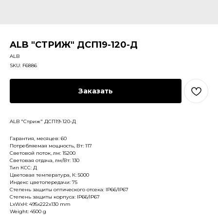
ALB "СТРИЖ" ДСП19-120-Д
ALB
SKU:
F6886
Заказать
ALB "Стриж" ДСП19-120-Д
Гарантия, месяцев: 60
Потребляемая мощность, Вт: 117
Световой поток, лм: 15200
Световая отдача, лм/Вт: 130
Тип КСС: Д
Цветовая температура, К: 5000
Индекс цветопередачи: 75
Степень защиты оптического отсека: IP66/IP67
Степень защиты корпуса: IP66/IP67
LxWxH: 495x222x130 mm
Weight: 4500 g