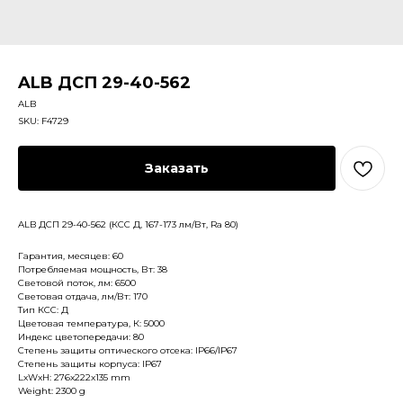
ALB ДСП 29-40-562
ALB
SKU:
F4729
Заказать
ALB ДСП 29-40-562 (КСС Д, 167-173 лм/Вт, Ra 80)
Гарантия, месяцев: 60
Потребляемая мощность, Вт: 38
Световой поток, лм: 6500
Световая отдача, лм/Вт: 170
Тип КСС: Д
Цветовая температура, К: 5000
Индекс цветопередачи: 80
Степень защиты оптического отсека: IP66/IP67
Степень защиты корпуса: IP67
LxWxH: 276x222x135 mm
Weight: 2300 g